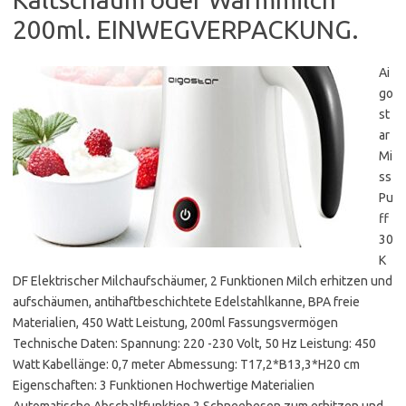
200ml. EINWEGVERPACKUNG.
Ai
go
st
ar
Mi
ss
Pu
ff
30
K
DF Elektrischer Milchaufschäumer, 2 Funktionen Milch erhitzen und
aufschäumen, antihaftbeschichtete Edelstahlkanne, BPA freie
Materialien, 450 Watt Leistung, 200ml Fassungsvermögen
Technische Daten: Spannung: 220 -230 Volt, 50 Hz Leistung: 450
Watt Kabellänge: 0,7 meter Abmessung: T17,2*B13,3*H20 cm
Eigenschaften: 3 Funktionen Hochwertige Materialien