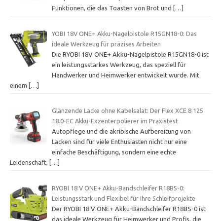
Funktionen, die das Toasten von Brot und
[…]
YOBI 18V ONE+ Akku-Nagelpistole R15GN18-0: Das
ideale Werkzeug für präzises Arbeiten
Die RYOBI 18V ONE+ Akku-Nagelpistole R15GN18-0 ist
ein leistungsstarkes Werkzeug, das speziell für
Handwerker und Heimwerker entwickelt wurde. Mit
einem
[…]
Glänzende Lacke ohne Kabelsalat: Der Flex XCE 8 125
18.0-EC Akku-Exzenterpolierer im Praxistest
Autopflege und die akribische Aufbereitung von
Lacken sind für viele Enthusiasten nicht nur eine
einfache Beschäftigung, sondern eine echte
Leidenschaft,
[…]
RYOBI 18 V ONE+ Akku-Bandschleifer R18BS-0:
Leistungsstark und Flexibel für Ihre Schleifprojekte
Der RYOBI 18 V ONE+ Akku-Bandschleifer R18BS-0 ist
das ideale Werkzeug für Heimwerker und Profis, die