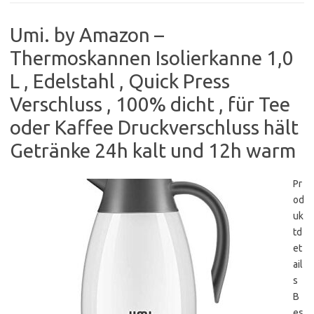
Umi. by Amazon –
Thermoskannen Isolierkanne 1,0
L , Edelstahl , Quick Press
Verschluss , 100% dicht , für Tee
oder Kaffee Druckverschluss hält
Getränke 24h kalt und 12h warm
Pr
od
uk
td
et
ail
s
B
es