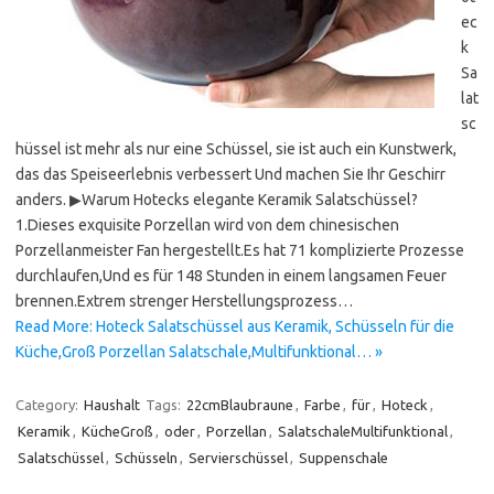
ec
k
Sa
lat
sc
hüssel ist mehr als nur eine Schüssel, sie ist auch ein Kunstwerk,
das das Speiseerlebnis verbessert Und machen Sie Ihr Geschirr
anders. ▶Warum Hotecks elegante Keramik Salatschüssel?
1.Dieses exquisite Porzellan wird von dem chinesischen
Porzellanmeister Fan hergestellt.Es hat 71 komplizierte Prozesse
durchlaufen,Und es für 148 Stunden in einem langsamen Feuer
brennen.Extrem strenger Herstellungsprozess…
Read More: Hoteck Salatschüssel aus Keramik, Schüsseln für die
Küche,Groß Porzellan Salatschale,Multifunktional… »
Category:
Haushalt
Tags:
22cmBlaubraune
,
Farbe
,
für
,
Hoteck
,
Keramik
,
KücheGroß
,
oder
,
Porzellan
,
SalatschaleMultifunktional
,
Salatschüssel
,
Schüsseln
,
Servierschüssel
,
Suppenschale