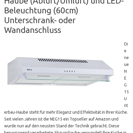
Haube (Abluft/Umluft) und LED-
Beleuchtung (60cm)
Unterschrank- oder
Wandanschluss
Di
e
ne
ue
N
E
G
15
U
nt
erbau-Haube steht für mehr Eleganz und Effektivität in Ihrer Küche.
Seit vielen Jahren ist die NEG15 ein Topseller auf Amazon und
wurde nun auf den neusten Stand der Technik gebracht. Diese
hervorragend verarbeitete Abzugshaube verwandelt Ihre Küche in