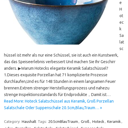
e
H
ot
ec
k
Sa
lat
sc
hüssel ist mehr als nur eine Schüssel, sie ist auch ein Kunstwerk,
das das Speiseerlebnis verbessert Und machen Sie Ihr Geschirr
anders. ▶Warum Hotecks elegante Keramik Salatschüssel?
1.Dieses exquisite Porzellan hat 71 komplizierte Prozesse
durchlaufen,Und es für 148 Stunden in einem langsamen Feuer
brennen.Extrem strenger Herstellungsprozess und nahezu
strenge Inspektionsstandards für Endprodukte，Damit ist…
Read More: Hoteck Salatschüssel aus Keramik, Groß Porzellan
Salatschale Oder Suppenschale 20.5cm,Blau,Traum… »
Category:
Haushalt
Tags:
20.5cmBlauTraum
,
Groß
,
Hoteck
,
Keramik
,