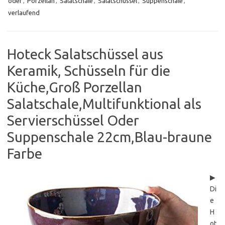
oder
,
Porzellan
,
Salatschale
,
Salatschüssel
,
Suppenschale
,
verlaufend
Hoteck Salatschüssel aus
Keramik, Schüsseln für die
Küche,Groß Porzellan
Salatschale,Multifunktional als
Servierschüssel Oder
Suppenschale 22cm,Blau-braune
Farbe
▶
Di
e
H
ot