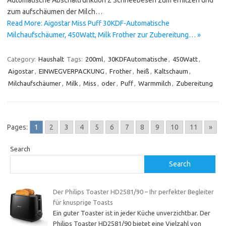
Automatische Abschaltfunktion 2 Schneebesen zum erhitzen und
zum aufschäumen der Milch…
Read More: Aigostar Miss Puff 30KDF-Automatische
Milchaufschäumer, 450Watt, Milk Frother zur Zubereitung… »
Category:
Haushalt
Tags:
200ml
,
30KDFAutomatische
,
450Watt
,
Aigostar
,
EINWEGVERPACKUNG
,
Frother
,
heiß
,
Kaltschaum
,
Milchaufschäumer
,
Milk
,
Miss
,
oder
,
Puff
,
Warmmilch
,
Zubereitung
Pages:
1
2
3
4
5
6
7
8
9
10
11
»
Search
Search
Der Philips Toaster HD2581/90 – Ihr perfekter Begleiter
für knusprige Toasts
Ein guter Toaster ist in jeder Küche unverzichtbar. Der
Philips Toaster HD2581/90 bietet eine Vielzahl von