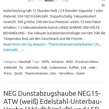
te
Isolierleistung hält 12 Stunden heiß / 24 Stunden Kapazitä: 1 Liter
Material: 304 18/10 Edelstahl . Doppelschalig. Vakuumisoliert.
Gewicht: 500 g Höhe: 200 mm Durchmesser unten: 135mm Paket
erhalten: 1 x Vakuumisolierte Kanne LANGE WÄRME UND KÄLTE
BEHANDLUNG – Die Vakuum-Isolationstechnologie von Umi. hält die
Temperatur fest, um den Geschmack und die Frische…
Read More: Umi. by Amazon – Thermoskannen Isolierkanne 1,0 L ,
Edelstahl… »
Category:
Haushalt
Tags:
100%
,
Amazon
,
dicht
,
Druckverschluss
,
edelstahl
,
für
,
Getränke
,
Halt
,
Isolierkanne
,
Kaffee
,
kalt
,
oder
,
Press
,
Quick
,
Thermoskannen
,
Umi.
,
Verschluss
,
Warm
NEG Dunstabzugshaube NEG15-
ATW (weiß) Edelstahl-Unterbau-