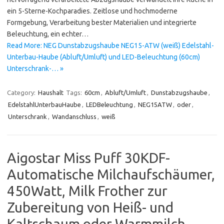
ein 5-Sterne-Kochparadies. Zeitlose und hochmoderne
Formgebung, Verarbeitung bester Materialien und integrierte
Beleuchtung, ein echter…
Read More: NEG Dunstabzugshaube NEG15-ATW (weiß) Edelstahl-
Unterbau-Haube (Abluft/Umluft) und LED-Beleuchtung (60cm)
Unterschrank-… »
Category:
Haushalt
Tags:
60cm
,
Abluft/Umluft
,
Dunstabzugshaube
,
EdelstahlUnterbauHaube
,
LEDBeleuchtung
,
NEG15ATW
,
oder
,
Unterschrank
,
Wandanschluss
,
weiß
Aigostar Miss Puff 30KDF-
Automatische Milchaufschäumer,
450Watt, Milk Frother zur
Zubereitung von Heiß- und
Kaltschaum oder Warmmilch