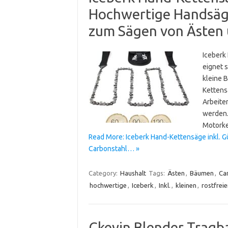
Hochwertige Handsäge
zum Sägen von Ästen 
Iceberk
eignet s
kleine 
Kettens
Arbeite
werden.
Motorke
Read More: Iceberk Hand-Kettensäge inkl. G
Carbonstahl… »
Category:
Haushalt
Tags:
Ästen
,
Bäumen
,
Ca
hochwertige
,
Iceberk
,
Inkl.
,
kleinen
,
rostfrei
Ckeyin Blender Tragb