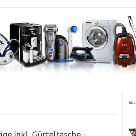
Sea
ge inkl. Gürteltasche –