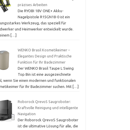
präzises Arbeiten
Die RYOBI 18V ONE+ Akku-
Nagelpistole R15GN18-0 ist ein
tungsstarkes Werkzeug, das speziell für
dwerker und Heimwerker entwickelt wurde.
 einem
[…]
WENKO Brasil Kosmetikeimer –
Elegantes Design und Praktische
Funktion für Ihr Badezimmer
Der WENKO Brasil Taupe L Swing
Top Bin ist eine ausgezeichnete
l, wenn Sie einen modernen und funktionalen
metikeimer für Ihr Badezimmer suchen. Mit
[…]
Roborock QrevoS Saugroboter:
Kraftvolle Reinigung und intelligente
Navigation
Der Roborock QrevoS Saugroboter
ist die ultimative Lösung für alle, die