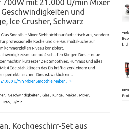
r 700W mit 21.000 U/min Mixer
 Geschwindigkeiten und
ge, Ice Crusher, Schwarz
viel
Glas Smoothie Mixer Sieht nicht nur fantastisch aus, sondern
Bes
h für professionelle Köche und die Haushaltsküche auf
[…]
m kommerziellen Niveau konzipiert.
chwindigkeitsmotor mit 4 scharfen Klingen Dieser neue
ixer macht in kürzester Zeit Smoothies, Hummus und alles
Mit 4 Edelstahlklingen das Eis kräftig zerkleinern und
es perfekt mischen. Dies ist wirklich ein…
t 21.000 U/min Mixer Smoothie Maker… »
unv
her
,
Geschwindigkeiten
,
Glas
,
Klinge
,
Maker
,
Mixer
,
Prof
,
Titan
,
U/min.
an, Kochgeschirr-Set aus