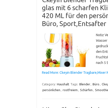
glas mit 6 scharfen Kl
420 ML für den persön
Büro, Sport,Entsafte
Notiz V
Wasser 
gedruck
den Ents
Fruchtst
nach 5 
Read More: Ckeyin Blender Tragbare,Mixer 
Category:
Haushalt
Tags:
Blender
,
Büro
,
Ckey
persönlichen
,
rostfreiem
,
Schärfen
,
Smoothi