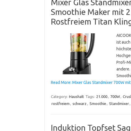
Mixer Glas Standmixe
Smoothie Maker mit 2
Rostfreiem Titan Klin
AICOOK 
ist auc
höchste
Hochges
Profi-M
andere. 
Smoothi
Read More: Mixer Glas Standmixer 700W mi
Category:
Haushalt
Tags:
21.000
,
700W
,
Crus
rostfreiem
,
schwarz
,
Smoothie
,
Standmixer
Induktion Topfset Sag