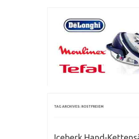
Skip
to
content
TAG ARCHIVES:
ROSTFREIEM
Iceberk Hand-Kettensä