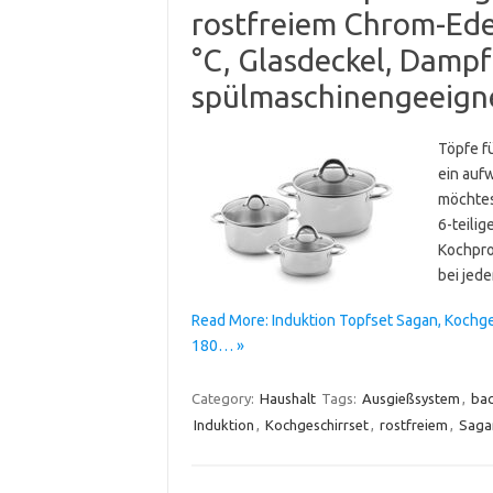
rostfreiem Chrom-Edel
°C, Glasdeckel, Damp
spülmaschinengeeignet
Töpfe f
ein auf
möchtes
6-teili
Kochpro
bei jed
Read More: Induktion Topfset Sagan, Kochge
180… »
Category:
Haushalt
Tags:
Ausgießsystem
,
bac
Induktion
,
Kochgeschirrset
,
rostfreiem
,
Saga