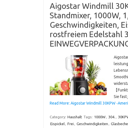
Aigostar Windmill 30
Standmixer, 1000W, 1,
Geschwindigkeiten, Eis
rostfreiem Edelstahl 3
EINWEGVERPACKUN
Aigost
leistun
Lebensm
Smoothi
widersta
【Funkti
Sie fas
Read More: Aigostar Windmill 30KPW -Amerik
Category:
Haushalt
Tags:
1000W
,
304.
,
30KP
Eispickel
,
Frei
,
Geschwindigkeiten
,
Glasbeche