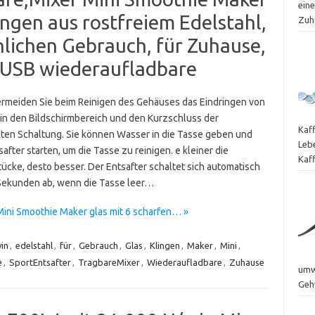
eine
ingen aus rostfreiem Edelstahl,
Zuh
lichen Gebrauch, für Zuhause,
r USB wiederaufladbare
ermeiden Sie beim Reinigen des Gehäuses das Eindringen von
in den Bildschirmbereich und den Kurzschluss der
Kaf
ten Schaltung. Sie können Wasser in die Tasse geben und
Leb
after starten, um die Tasse zu reinigen. e kleiner die
Kaf
ücke, desto besser. Der Entsafter schaltet sich automatisch
Sekunden ab, wenn die Tasse leer…
Mini Smoothie Maker glas mit 6 scharfen… »
in
,
edelstahl
,
für
,
Gebrauch
,
Glas
,
Klingen
,
Maker
,
Mini
,
e
,
SportEntsafter
,
TragbareMixer
,
Wiederaufladbare
,
Zuhause
umwe
Geh