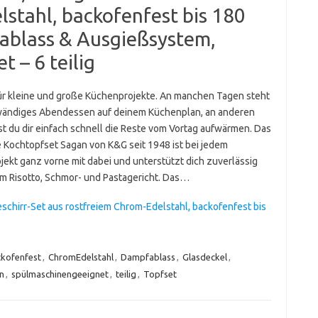
stahl, backofenfest bis 180
fablass & Ausgießsystem,
 – 6 teilig
ür kleine und große Küchenprojekte. An manchen Tagen steht
wändiges Abendessen auf deinem Küchenplan, an anderen
t du dir einfach schnell die Reste vom Vortag aufwärmen. Das
ge Kochtopfset Sagan von K&G seit 1948 ist bei jedem
jekt ganz vorne mit dabei und unterstützt dich zuverlässig
em Risotto, Schmor- und Pastagericht. Das…
schirr-Set aus rostfreiem Chrom-Edelstahl, backofenfest bis
kofenfest
,
ChromEdelstahl
,
Dampfablass
,
Glasdeckel
,
n
,
spülmaschinengeeignet
,
teilig
,
Topfset