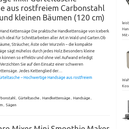
 aus rostfreiem Carbonstahl
und kleinen Bäumen (120 cm)
leis
Han
 Hand Kettensäge Die praktische Handkettensäge von Iceberk
Mit
ich ideal für Schnittarbeiten aller Art in Wald und Garten.Ob
Bäume, Sträucher, Äste oder Wurzeln – die kompakte
äge sägt mühelos durch jedes Holz.Besonders kleine
n können so effektiv und ohne viel Aufwand erledigt
Verzichten Sie auf den Einsatz einer schweren
ttensäge. Jedes Kettenglied der…
ürteltasche – Hochwertige Handsäge aus rostfreiem
Wah
Kos
rbonstahl
,
Gürteltasche
,
Handkettensäge
,
Handsäge
,
em
,
Sägen
are,Mixer Mini Smoothie Maker