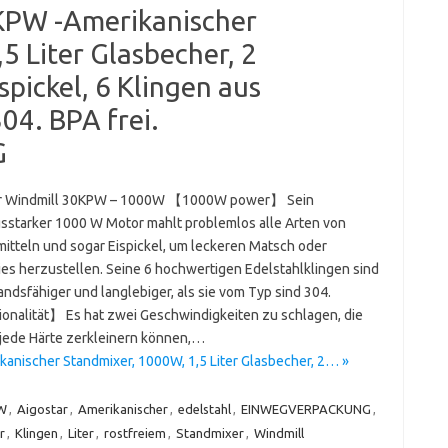
KPW -Amerikanischer
5 Liter Glasbecher, 2
pickel, 6 Klingen aus
04. BPA frei.
G
ar Windmill 30KPW – 1000W 【1000W power】 Sein
gsstarker 1000 W Motor mahlt problemlos alle Arten von
itteln und sogar Eispickel, um leckeren Matsch oder
es herzustellen. Seine 6 hochwertigen Edelstahlklingen sind
ndsfähiger und langlebiger, als sie vom Typ sind 304.
onalität】 Es hat zwei Geschwindigkeiten zu schlagen, die
t jede Härte zerkleinern können,…
anischer Standmixer, 1000W, 1,5 Liter Glasbecher, 2… »
W
,
Aigostar
,
Amerikanischer
,
edelstahl
,
EINWEGVERPACKUNG
,
r
,
Klingen
,
Liter
,
rostfreiem
,
Standmixer
,
Windmill