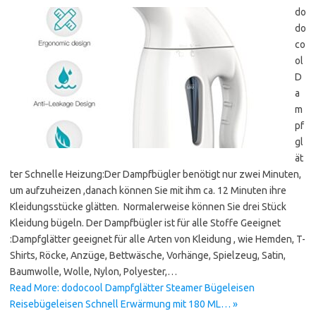
do
do
co
ol
D
a
m
pf
gl
ät
ter Schnelle Heizung:Der Dampfbügler benötigt nur zwei Minuten,
um aufzuheizen ,danach können Sie mit ihm ca. 12 Minuten ihre
Kleidungsstücke glätten. Normalerweise können Sie drei Stück
Kleidung bügeln. Der Dampfbügler ist für alle Stoffe Geeignet
:Dampfglätter geeignet für alle Arten von Kleidung , wie Hemden, T-
Shirts, Röcke, Anzüge, Bettwäsche, Vorhänge, Spielzeug, Satin,
Baumwolle, Wolle, Nylon, Polyester,…
Read More: dodocool Dampfglätter Steamer Bügeleisen
Reisebügeleisen Schnell Erwärmung mit 180 ML… »