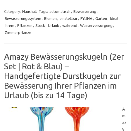
Category:
Haushalt
Tags:
automatisch
,
Bewässerung
,
Bewässerungssystem
,
Blumen
,
einstellbar
,
FYLINA
,
Garten
,
Ideal
,
Ihrem
,
Pflanzen
,
Stück
,
Urlaub
,
während
,
Wasserversorgung
,
Zimmerpflanze
Amazy Bewässerungskugeln (2er
Set | Rot & Blau) –
Handgefertigte Durstkugeln zur
Bewässerung Ihrer Pflanzen im
Urlaub (bis zu 14 Tage)
A
m
az
y