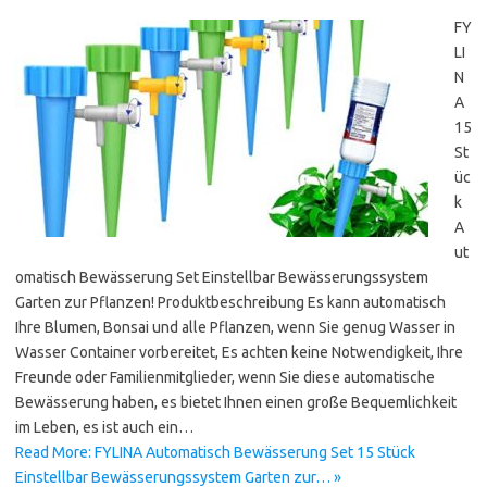
FY
LI
N
A
15
St
üc
k
A
ut
omatisch Bewässerung Set Einstellbar Bewässerungssystem
Garten zur Pflanzen! Produktbeschreibung Es kann automatisch
Ihre Blumen, Bonsai und alle Pflanzen, wenn Sie genug Wasser in
Wasser Container vorbereitet, Es achten keine Notwendigkeit, Ihre
Freunde oder Familienmitglieder, wenn Sie diese automatische
Bewässerung haben, es bietet Ihnen einen große Bequemlichkeit
im Leben, es ist auch ein…
Read More: FYLINA Automatisch Bewässerung Set 15 Stück
Einstellbar Bewässerungssystem Garten zur… »