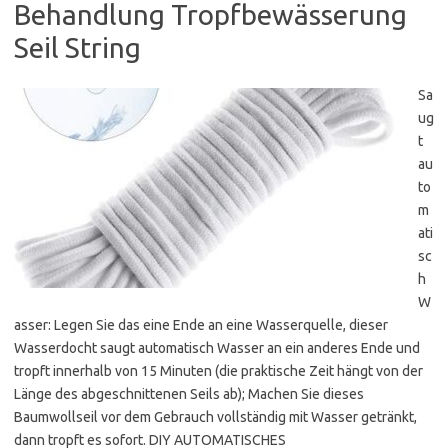
Behandlung Tropfbewässerung
Seil String
Sa
ug
t
au
to
m
ati
sc
h
W
asser: Legen Sie das eine Ende an eine Wasserquelle, dieser
Wasserdocht saugt automatisch Wasser an ein anderes Ende und
tropft innerhalb von 15 Minuten (die praktische Zeit hängt von der
Länge des abgeschnittenen Seils ab); Machen Sie dieses
Baumwollseil vor dem Gebrauch vollständig mit Wasser getränkt,
dann tropft es sofort. DIY AUTOMATISCHES