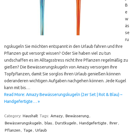
B
e
w
äs
se
ru
ngskugeln Sie möchten entspannt in den Urlaub fahren und Ihre
Pflanzen gut versorgt wissen? Oder Sie haben viel zu tun
undschaffen es im Alltagsstress nicht Ihre Pflanzen regelmäßig zu
gießen? Die Bewässerungskugeln von Amazy versorgen Ihre
Topfpflanzen, damit Sie sorglos Ihren Urlaub genießen können
oderanderen wichtigen Aufgaben nachgehen können. Jede Kugel
kann mit bis…
Read More: Amazy Bewässerungskugeln (2er Set | Rot & Blau) –
Handgefertigte… »
Category:
Haushalt
Tags:
Amazy
,
Bewässerung
,
Bewässerungskugeln
,
blau
,
Durstkugeln
,
Handgefertigte
,
Ihrer
,
Pflanzen
,
Tage
,
Urlaub