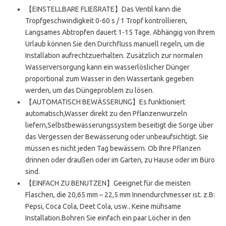
【EINSTELLBARE FLIEßRATE】Das Ventil kann die
Tropfgeschwindigkeit 0-60 s / 1 Tropf kontrollieren,
Langsames Abtropfen dauert 1-15 Tage. Abhängig von Ihrem
Urlaub können Sie den Durchfluss manuell regeln, um die
Installation aufrechtzuerhalten. Zusätzlich zur normalen
Wasserversorgung kann ein wasserlöslicher Dünger
proportional zum Wasser in den Wassertank gegeben
werden, um das Düngeproblem zu lösen.
【AUTOMATISCH BEWÄSSERUNG】Es funktioniert
automatisch,Wasser direkt zu den Pflanzenwurzeln
liefern,Selbstbewässerungssystem beseitigt die Sorge über
das Vergessen der Bewässerung oder unbeaufsichtigt. Sie
müssen es nicht jeden Tag bewässern. Ob Ihre Pflanzen
drinnen oder draußen oder im Garten, zu Hause oder im Büro
sind.
【EINFACH ZU BENUTZEN】Geeignet für die meisten
Flaschen, die 20,65 mm – 22,5 mm Innendurchmesser ist. z.B:
Pepsi, Coca Cola, Deet Cola, usw.. Keine mühsame
Installation.Bohren Sie einfach ein paar Löcher in den