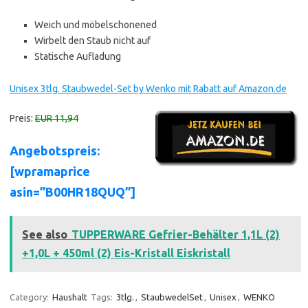
Weich und möbelschonened
Wirbelt den Staub nicht auf
Statische Aufladung
Unisex 3tlg. Staubwedel-Set by Wenko mit Rabatt auf Amazon.de
Preis:
EUR 11,94
Angebotspreis:
[wpramaprice
asin=”B00HR18QUQ”]
See also
TUPPERWARE Gefrier-Behälter 1,1L (2)
+1,0L + 450ml (2) Eis-Kristall Eiskristall
Category:
Haushalt
Tags:
3tlg.
,
StaubwedelSet
,
Unisex
,
WENKO