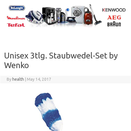
Skip
to
content
Unisex 3tlg. Staubwedel-Set by
Wenko
By
health
|
May 14, 2017