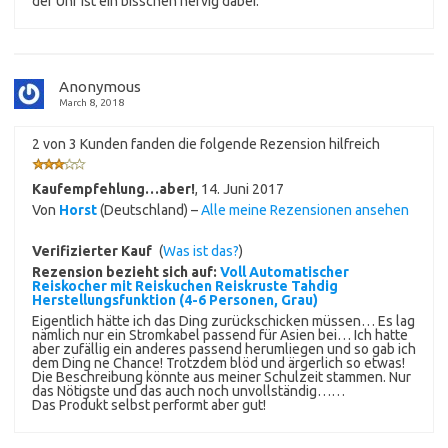
der Uhr ist ein bisschen nervig dabei.
Anonymous
March 8, 2018
2 von 3 Kunden fanden die folgende Rezension hilfreich
Kaufempfehlung…aber!
,
14. Juni 2017
Von
Horst
(Deutschland) –
Alle meine Rezensionen ansehen
Verifizierter Kauf
(
Was ist das?
)
Rezension bezieht sich auf:
Voll Automatischer
Reiskocher mit Reiskuchen Reiskruste Tahdig
Herstellungsfunktion (4-6 Personen, Grau)
Eigentlich hätte ich das Ding zurückschicken müssen… Es lag
nämlich nur ein Stromkabel passend für Asien bei… Ich hatte
aber zufällig ein anderes passend herumliegen und so gab ich
dem Ding ne Chance! Trotzdem blöd und ärgerlich so etwas!
Die Beschreibung könnte aus meiner Schulzeit stammen. Nur
das Nötigste und das auch noch unvollständig……
Das Produkt selbst performt aber gut!