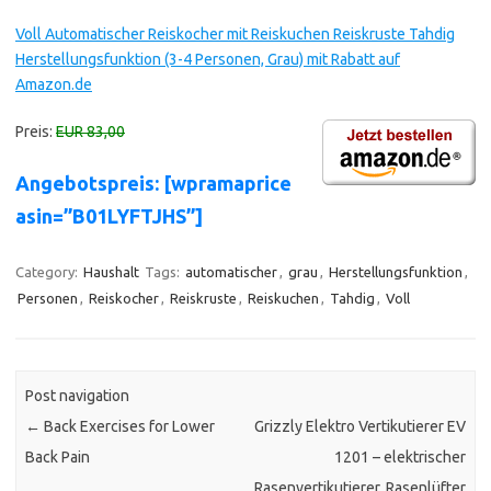
Voll Automatischer Reiskocher mit Reiskuchen Reiskruste Tahdig
Herstellungsfunktion (3-4 Personen, Grau) mit Rabatt auf
Amazon.de
Preis:
EUR 83,00
Angebotspreis: [wpramaprice
asin=”B01LYFTJHS”]
Category:
Haushalt
Tags:
automatischer
,
grau
,
Herstellungsfunktion
,
Personen
,
Reiskocher
,
Reiskruste
,
Reiskuchen
,
Tahdig
,
Voll
Post navigation
←
Back Exercises for Lower
Grizzly Elektro Vertikutierer EV
Back Pain
1201 – elektrischer
Rasenvertikutierer, Rasenlüfter