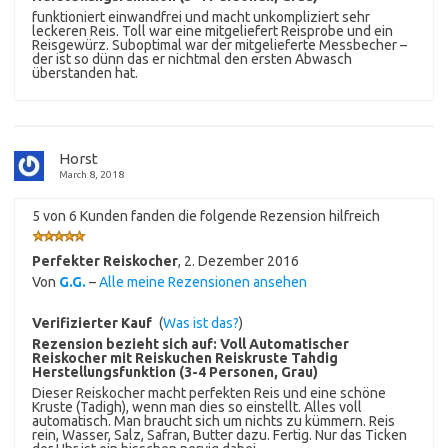
funktioniert einwandfrei und macht unkompliziert sehr
leckeren Reis. Toll war eine mitgeliefert Reisprobe und ein
Reisgewürz. Suboptimal war der mitgelieferte Messbecher –
der ist so dünn das er nichtmal den ersten Abwasch
überstanden hat.
Horst
March 8, 2018
5 von 6 Kunden fanden die folgende Rezension hilfreich
Perfekter Reiskocher
,
2. Dezember 2016
Von
G.G.
–
Alle meine Rezensionen ansehen
Verifizierter Kauf
(
Was ist das?
)
Rezension bezieht sich auf:
Voll Automatischer
Reiskocher mit Reiskuchen Reiskruste Tahdig
Herstellungsfunktion (3-4 Personen, Grau)
Dieser Reiskocher macht perfekten Reis und eine schöne
Kruste (Tadigh), wenn man dies so einstellt. Alles voll
automatisch. Man braucht sich um nichts zu kümmern. Reis
rein, Wasser, Salz, Safran, Butter dazu. Fertig. Nur das Ticken