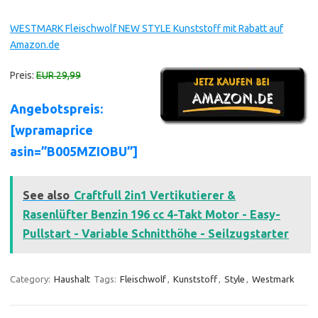
WESTMARK Fleischwolf NEW STYLE Kunststoff mit Rabatt auf
Amazon.de
Preis:
EUR 29,99
Angebotspreis:
[wpramaprice
asin=”B005MZIOBU”]
See also
Craftfull 2in1 Vertikutierer &
Rasenlüfter Benzin 196 cc 4-Takt Motor - Easy-
Pullstart - Variable Schnitthöhe - Seilzugstarter
Category:
Haushalt
Tags:
Fleischwolf
,
Kunststoff
,
Style
,
Westmark