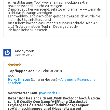
ein erstklassiger Topf – vor allem auf Induktion extrem
reaktionsschnell. Leicht zu reinigen.
Dampfabzug hervorragend. sehr zu empfehlen – – – wenn da
nicht das Fassungsvermögen
sehr wohlwollend nach oben gemogelt wurde! Ich würde nie
mehr als 3 L. einfüllen, sonst
fliesst beim kochen das Ergebnis auf das Kochfeld. Also 4.1
L…? Trotzdem ist der Topf im Dauergebrauch-
ich habe keinen Besseren.
Anonymous
March 19, 2018
Topflappen ade
,
12. Februar 2018
Von
Heiko Kirsten
(Lollar in Hessen) –
Alle meine Rezensionen
ansehen
Verifizierter Kauf
(
Was ist das?
)
Rezension bezieht sich auf:
WMF Kochtopf hoch Ã 20 cm
ca. 4,1l Quality One DampfÃ¶ffnung Glasdeckel
Cromargan Edelstahl poliert induktionsgeeignet
spÃ¼lmaschinengeeignet (Haushaltswaren)