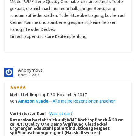
Mit der WMF-Serie Quality One habe ich nun erstmals Töpfe
gekauft, die mich nach nunmehr halbjähriger Benutzung
rundum zufriedenstellen. Tolle Hitzeübertragung, kochen auf
kleiner Flamme und somit energiesparend, keine heissen
Handgriffe oder Deckel.
Einfach super und klare Kaufempfehlung
Anonymous
March 19, 2018
Mein Lieblingstopf
,
30. November 2017
Von
Amazon Kunde
–
Alle meine Rezensionen ansehen
Verifizierter Kauf
(
Was ist das?
)
Rezension bezieht sich auf:
WMF Kochtopf hoch Ã 20 cm
ca. 4,1l Quality One DampfÃ¶ffnung Glasdeckel
Cromargan Edelstahl poliert induktionsgeeignet
spÃ¼lmaschinengeeignet (Haushaltswaren)