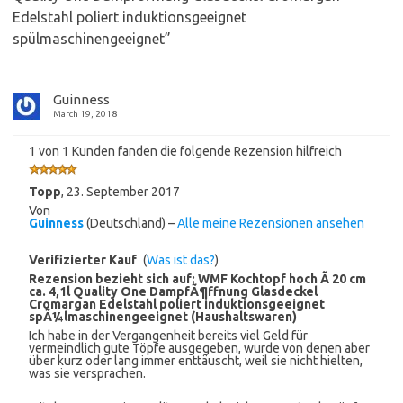
Edelstahl poliert induktionsgeeignet
spülmaschinengeeignet
”
Guinness
March 19, 2018
1 von 1 Kunden fanden die folgende Rezension hilfreich
Topp
,
23. September 2017
Von
Guinness
(Deutschland) –
Alle meine Rezensionen ansehen
Verifizierter Kauf
(
Was ist das?
)
Rezension bezieht sich auf:
WMF Kochtopf hoch Ã 20 cm
ca. 4,1l Quality One DampfÃ¶ffnung Glasdeckel
Cromargan Edelstahl poliert induktionsgeeignet
spÃ¼lmaschinengeeignet (Haushaltswaren)
Ich habe in der Vergangenheit bereits viel Geld für
vermeindlich gute Töpfe ausgegeben, wurde von denen aber
über kurz oder lang immer enttäuscht, weil sie nicht hielten,
was sie versprachen.