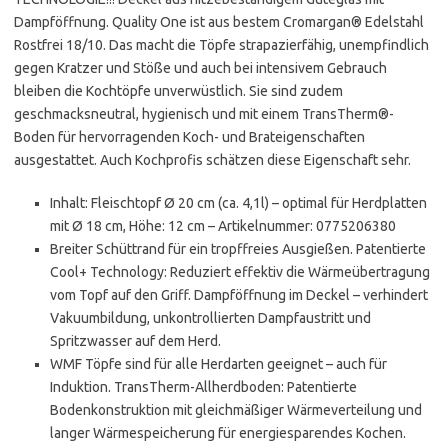
Dampföffnung. Quality One ist aus bestem Cromargan® Edelstahl
Rostfrei 18/10. Das macht die Töpfe strapazierfähig, unempfindlich
gegen Kratzer und Stöße und auch bei intensivem Gebrauch
bleiben die Kochtöpfe unverwüstlich. Sie sind zudem
geschmacksneutral, hygienisch und mit einem TransTherm®-
Boden für hervorragenden Koch- und Brateigenschaften
ausgestattet. Auch Kochprofis schätzen diese Eigenschaft sehr.
Inhalt: Fleischtopf Ø 20 cm (ca. 4,1l) – optimal für Herdplatten
mit Ø 18 cm, Höhe: 12 cm – Artikelnummer: 0775206380
Breiter Schüttrand für ein tropffreies Ausgießen. Patentierte
Cool+ Technology: Reduziert effektiv die Wärmeübertragung
vom Topf auf den Griff. Dampföffnung im Deckel – verhindert
Vakuumbildung, unkontrollierten Dampfaustritt und
Spritzwasser auf dem Herd.
WMF Töpfe sind für alle Herdarten geeignet – auch für
Induktion. TransTherm-Allherdboden: Patentierte
Bodenkonstruktion mit gleichmäßiger Wärmeverteilung und
langer Wärmespeicherung für energiesparendes Kochen.