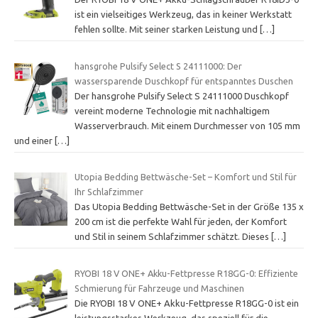
ist ein vielseitiges Werkzeug, das in keiner Werkstatt
fehlen sollte. Mit seiner starken Leistung und
[…]
hansgrohe Pulsify Select S 24111000: Der
wassersparende Duschkopf für entspanntes Duschen
Der hansgrohe Pulsify Select S 24111000 Duschkopf
vereint moderne Technologie mit nachhaltigem
Wasserverbrauch. Mit einem Durchmesser von 105 mm
und einer
[…]
Utopia Bedding Bettwäsche-Set – Komfort und Stil für
Ihr Schlafzimmer
Das Utopia Bedding Bettwäsche-Set in der Größe 135 x
200 cm ist die perfekte Wahl für jeden, der Komfort
und Stil in seinem Schlafzimmer schätzt. Dieses
[…]
RYOBI 18 V ONE+ Akku-Fettpresse R18GG-0: Effiziente
Schmierung für Fahrzeuge und Maschinen
Die RYOBI 18 V ONE+ Akku-Fettpresse R18GG-0 ist ein
leistungsstarkes Werkzeug, das speziell für die