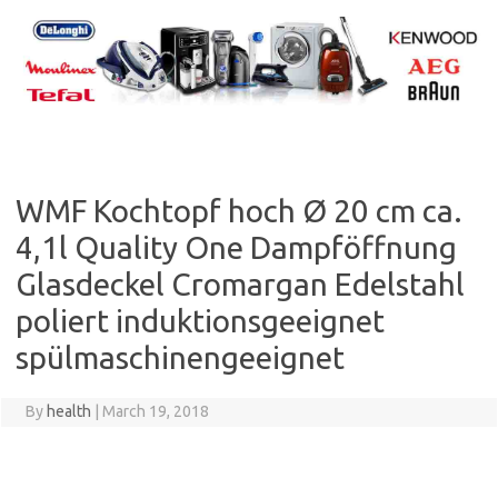
Skip
to
content
WMF Kochtopf hoch Ø 20 cm ca.
4,1l Quality One Dampföffnung
Glasdeckel Cromargan Edelstahl
poliert induktionsgeeignet
spülmaschinengeeignet
By
health
|
March 19, 2018