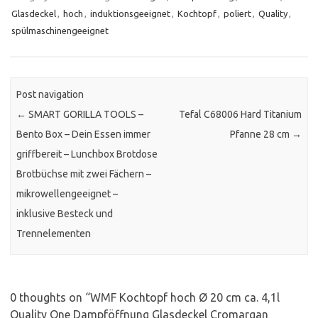
Glasdeckel
,
hoch
,
induktionsgeeignet
,
Kochtopf
,
poliert
,
Quality
,
spülmaschinengeeignet
Post navigation
←
SMART GORILLA TOOLS –
Tefal C68006 Hard Titanium
Bento Box – Dein Essen immer
Pfanne 28 cm
→
griffbereit – Lunchbox Brotdose
Brotbüchse mit zwei Fächern –
mikrowellengeeignet –
inklusive Besteck und
Trennelementen
0 thoughts on “
WMF Kochtopf hoch Ø 20 cm ca. 4,1l
Quality One Dampföffnung Glasdeckel Cromargan