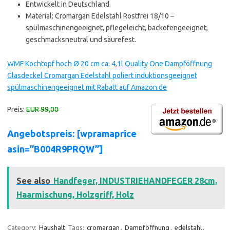
Entwickelt in Deutschland.
Material: Cromargan Edelstahl Rostfrei 18/10 –
spülmaschinengeeignet, pflegeleicht, backofengeeignet,
geschmacksneutral und säurefest.
WMF Kochtopf hoch Ø 20 cm ca. 4,1l Quality One Dampföffnung
Glasdeckel Cromargan Edelstahl poliert induktionsgeeignet
spülmaschinengeeignet mit Rabatt auf Amazon.de
Preis:
EUR 99,00
Angebotspreis: [wpramaprice
asin=”B004R9PRQW”]
See also
Handfeger, INDUSTRIEHANDFEGER 28cm,
Haarmischung, Holzgriff, Holz
Category:
Haushalt
Tags:
cromargan
,
Dampföffnung
,
edelstahl
,