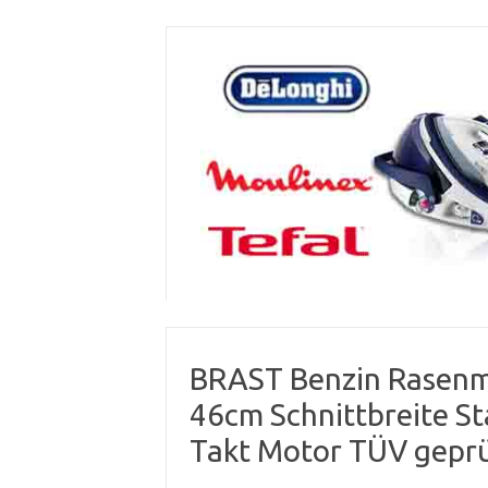
Skip
to
content
BRAST Benzin Rasenm
46cm Schnittbreite S
Takt Motor TÜV gepr