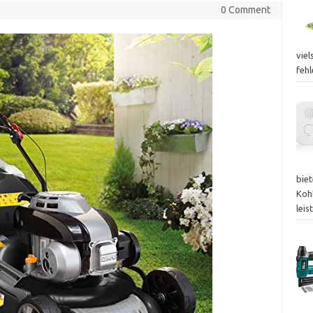
0 Comment
viel
fehl
bie
Koh
lei