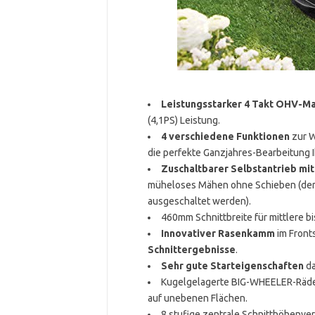
Leistungsstarker 4 Takt OHV-M
(4,1PS) Leistung.
4 verschiedene Funktionen
zur W
die perfekte Ganzjahres-Bearbeitung 
Zuschaltbarer Selbstantrieb mi
müheloses Mähen ohne Schieben (der S
ausgeschaltet werden).
460mm Schnittbreite für mittlere b
Innovativer Rasenkamm
im Fronts
Schnittergebnisse
.
Sehr gute Starteigenschaften
da
Kugelgelagerte BIG-WHEELER-Räder
auf unebenen Flächen.
8 stufige zentrale Schnitthöhenve