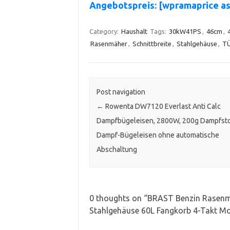
Angebotspreis: [wpramaprice a
Category:
Haushalt
Tags:
30kW41PS
,
46cm
,
Rasenmäher
,
Schnittbreite
,
Stahlgehäuse
,
T
Post navigation
←
Rowenta DW7120 Everlast Anti Calc
Dampfbügeleisen, 2800W, 200g Dampfst
Dampf-Bügeleisen ohne automatische
Abschaltung
0 thoughts on “
BRAST Benzin Rasenmä
Stahlgehäuse 60L Fangkorb 4-Takt M