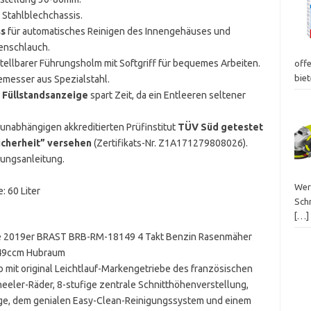
 Stahlblechchassis.
s
für automatisches Reinigen des Innengehäuses und
enschlauch.
ellbarer Führungsholm mit Softgriff für bequemes Arbeiten.
off
bie
messer aus Spezialstahl.
t Füllstandsanzeige
spart Zeit, da ein Entleeren seltener
nabhängigen akkreditierten Prüfinstitut
TÜV Süd getestet
icherheit” versehen
(Zertifikats-Nr. Z1A171279808026).
ungsanleitung.
Wer
: 60 Liter
Schn
[…]
te 2019er BRAST BRB-RM-18149 4 Takt Benzin Rasenmäher
149ccm Hubraum
b mit original Leichtlauf-Markengetriebe des französischen
eeler-Räder, 8-stufige zentrale Schnitthöhenverstellung,
ige, dem genialen Easy-Clean-Reinigungssystem und einem