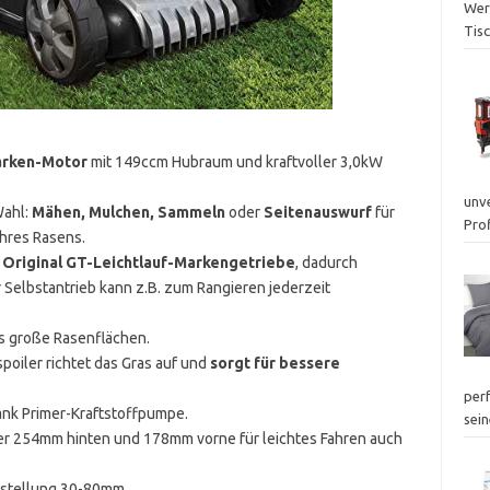
Werk
Tisc
arken-Motor
mit 149ccm Hubraum und kraftvoller 3,0kW
unv
ahl:
Mähen, Mulchen, Sammeln
oder
Seitenauswurf
für
Prof
Ihres Rasens.
t Original GT-Leichtlauf-Markengetriebe
, dadurch
elbstantrieb kann z.B. zum Rangieren jederzeit
is große Rasenflächen.
poiler richtet das Gras auf und
sorgt für bessere
perf
nk Primer-Kraftstoffpumpe.
sei
 254mm hinten und 178mm vorne für leichtes Fahren auch
rstellung 30-80mm.