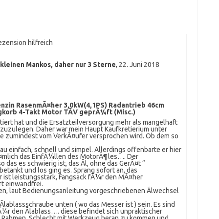
zension hilfreich
 kleinen Mankos, daher nur 3 Sterne
,
22. Juni 2018
nzin RasenmÃ¤her 3,0kW(4,1PS) Radantrieb 46cm
korb 4-Takt Motor TÃV geprÃ¼ft (Misc.)
iert hat und die Ersatzteilversorgung mehr als mangelhaft
 zuzulegen. Daher war mein Haupt Kaufkretierium unter
he zumindest vom VerkÃ¤ufer versprochen wird. Ob dem so
einfach, schnell und simpel. Allerdings offenbarte er hier
¤mlich das EinfÃ¼llen des MotorÃ¶les…. Der
 das es schwierig ist, das Ãl, ohne das GerÃ¤t ”
etankt und los ging es. Sprang sofort an, das
r ist leistungsstark, Fangsack fÃ¼r den MÃ¤her
rt einwandfrei.
en, laut Bedienungsanleitung vorgeschriebenen Ãlwechsel
lablassschraube unten ( wo das Messer ist ) sein. Es sind
Ã¼r den Ãlablass…. diese befindet sich unpraktischer
 Rahmen. Schlecht mit Werkzeug heran zu kommen und