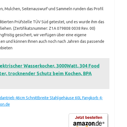
en, Mulchen, Seitenauswurf und Sammeln runden das Profil
tierten Prüfstelle TÜV Süd getestet, und es wurde ihm das
rliehen. (Zertifikatsnummer: Z1A 079808 0038 Rev. 00)
ngfristig gesichert, wir verfügen über eine eigene
eilen und können Ihnen auch noch nach Jahren das passende
nbieten
lektrischer Wasserkocher, 3000Watt, 304 Food
iter, trocknender Schutz beim Kochen, BPA
antrieb 46cm Schnittbreite Stahlgehäuse 60L Fangkorb 4-
zon.de