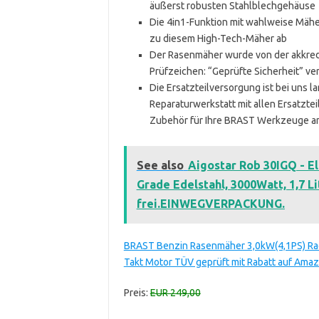
äußerst robusten Stahlblechgehäuse
Die 4in1-Funktion mit wahlweise Mäh
zu diesem High-Tech-Mäher ab
Der Rasenmäher wurde von der akkredi
Prüfzeichen: “Geprüfte Sicherheit” ve
Die Ersatzteilversorgung ist bei uns la
Reparaturwerkstatt mit allen Ersatzt
Zubehör für Ihre BRAST Werkzeuge a
See also
Aigostar Rob 30IGQ - E
Grade Edelstahl, 3000Watt, 1,7 L
frei.EINWEGVERPACKUNG.
BRAST Benzin Rasenmäher 3,0kW(4,1PS) Rad
Takt Motor TÜV geprüft mit Rabatt auf Ama
Preis:
EUR 249,00