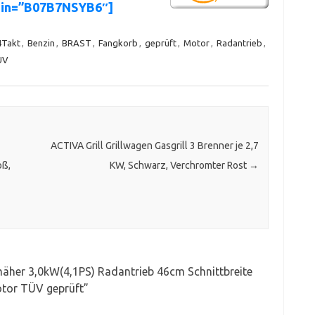
sin=”B07B7NSYB6″]
4Takt
,
Benzin
,
BRAST
,
Fangkorb
,
geprüft
,
Motor
,
Radantrieb
,
ÜV
ACTIVA Grill Grillwagen Gasgrill 3 Brenner je 2,7
oß,
KW, Schwarz, Verchromter Rost
→
her 3,0kW(4,1PS) Radantrieb 46cm Schnittbreite
otor TÜV geprüft
”