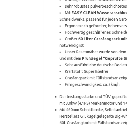
sehr robustes pulverbeschichtetes
Mit
EASY CLEAN Wasseranschlus
Schneidwerks, passend für jeden Gart
Ergonomisch geformter, höhenverst
Hochwertig geschliffenes Schneide
Großer
60 Liter Grasfangsack mi
notwendig ist.
Unser Rasenmäher wurde von dem u
und mit dem
Prüfsiegel “Geprüfte S
Sehr ausführliche deutsche Bedien
Kraftstoff: Super Bleifrei
Grasfangsack mit Füllstandsanzeige
Fahrgeschwindigkeit: ca. 3km/h
Der leistungsstarke und TÜV-geprüf
mit 3,0kW (4,1PS) Markenmotor und 
Mit 460mm Schnittbreite, Selbstantrie
Herstellers GT, kugelgelagerte Big-Wh
60L Grasfangkorb mit Füllstandsanze