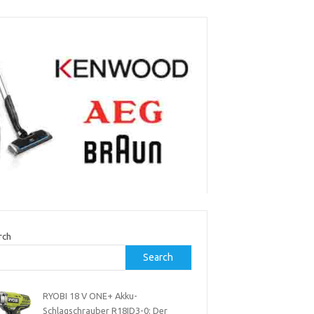
rch
Search
RYOBI 18 V ONE+ Akku-
Schlagschrauber R18ID3-0: Der