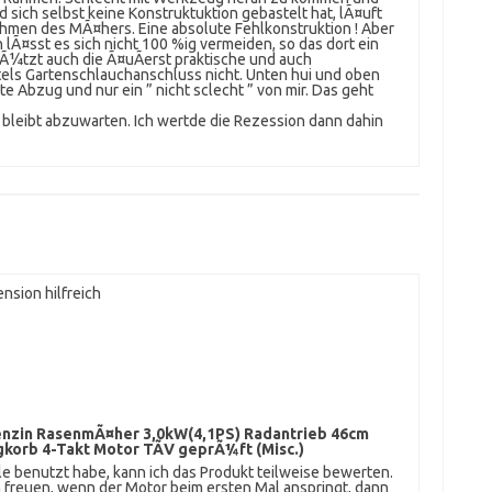
sich selbst keine Konstruktuktion gebastelt hat, lÃ¤uft
men des MÃ¤hers. Eine absolute Fehlkonstruktion ! Aber
 lÃ¤sst es sich nicht 100 %ig vermeiden, so das dort ein
a nÃ¼tzt auch die Ã¤uÃerst praktische und auch
els Gartenschlauchanschluss nicht. Unten hui und oben
kte Abzug und nur ein ” nicht sclecht ” von mir. Das geht
, bleibt abzuwarten. Ich wertde die Rezession dann dahin
nsion hilfreich
nzin RasenmÃ¤her 3,0kW(4,1PS) Radantrieb 46cm
korb 4-Takt Motor TÃV geprÃ¼ft (Misc.)
e benutzt habe, kann ich das Produkt teilweise bewerten.
 freuen, wenn der Motor beim ersten Mal anspringt, dann