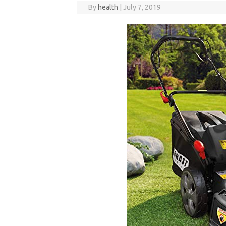
By
health
|
July 7, 2019