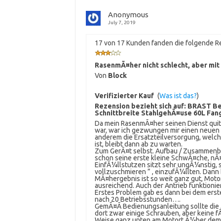
Anonymous
July 7, 2019
17 von 17 Kunden fanden die folgende Re
RasenmÃ¤her nicht schlecht, aber mit
Von
Block
Verifizierter Kauf
(
Was ist das?
)
Rezension bezieht sich auf:
BRAST Be
Schnittbreite StahlgehÃ¤use 60L Fang
Da mein RasenmÃ¤her seinen Dienst quitt
war, war ich gezwungen mir einen neuen
anderem die Ersatzteilversorgung, welc
ist, bleibt dann ab zu warten.
Zum GerÃ¤t selbst. Aufbau / Zusammenbau 
schon seine erste kleine SchwÃ¤che, nÃ
EinfÃ¼llstutzen sitzt sehr ungÃ¼nstig, so
vollzuschmieren ” , einzufÃ¼llten. Dann b
MÃ¤hergebnis ist so weit ganz gut, Moto
ausreichend. Auch der Antrieb funktionie
Erstes Problem gab es dann bei dem erst
nach 20 Betriebsstunden….
GemÃ¤Ã Bedienungsanleitung sollte die Ã
dort zwar einige Schrauben, aber keine f
Weise ganz unten am Motort Ã¼ber dem