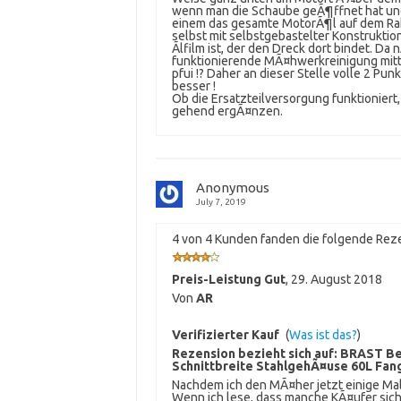
wenn man die Schaube geÃ¶ffnet hat und 
einem das gesamte MotorÃ¶l auf dem Rah
selbst mit selbstgebastelter Konstruktion
Ãlfilm ist, der den Dreck dort bindet. D
funktionierende MÃ¤hwerkreinigung mitt
pfui !? Daher an dieser Stelle volle 2 Pun
besser !
Ob die Ersatzteilversorgung funktioniert
gehend ergÃ¤nzen.
Anonymous
July 7, 2019
4 von 4 Kunden fanden die folgende Reze
Preis-Leistung Gut
,
29. August 2018
Von
AR
Verifizierter Kauf
(
Was ist das?
)
Rezension bezieht sich auf:
BRAST Be
Schnittbreite StahlgehÃ¤use 60L Fang
Nachdem ich den MÃ¤her jetzt einige Mal
Wenn ich lese, dass manche KÃ¤ufer sich