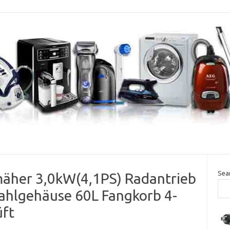
Sea
äher 3,0kW(4,1PS) Radantrieb
tahlgehäuse 60L Fangkorb 4-
üft