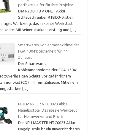
perfekte Helfer für Ihre Projekte
Der RYOBI 18 V ONE+ Akku-
Schlagschrauber R18ID3-0 ist ein
seitiges Werkzeug, das in keiner Werkstatt
en sollte. Mit seiner starken Leistung und
[…]
Smartwares Kohlenmonoxidmelder
FGA-13041: Sicherheit für Ihr
Zuhause
Der Smartwares
Kohlenmonoxidmelder FGA-13041
tet zuverlässigen Schutz vor gefährlichem
lenmonoxid (CO) in Ihrem Zuhause. Mit einem
stungsstarken
[…]
NEU MASTER NTC0023 Akku-
Nagelpistole: Das ideale Werkzeug
für Heimwerker und Profis
Die NEU MASTER NTC0023 Akku-
Nagelpistole ist ein unverzichtbares