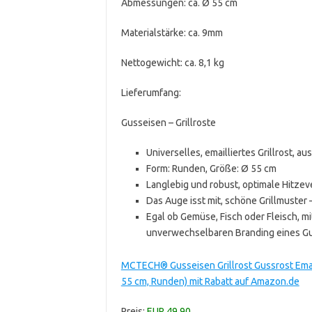
Abmessungen: ca. Ø 55 cm
Materialstärke: ca. 9mm
Nettogewicht: ca. 8,1 kg
Lieferumfang:
Gusseisen – Grillroste
Universelles, emailliertes Grillrost, 
Form: Runden, Größe: Ø 55 cm
Langlebig und robust, optimale Hitzev
Das Auge isst mit, schöne Grillmuster –
Egal ob Gemüse, Fisch oder Fleisch, mi
unverwechselbaren Branding eines Gus
MCTECH® Gusseisen Grillrost Gussrost Emaillie
55 cm, Runden) mit Rabatt auf Amazon.de
Preis:
EUR 49,90