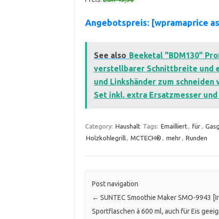
Angebotspreis: [wpramaprice a
See also
Beeketal "BDM130" Prof
verstellbarer Schnittbreite und 
und Linkshänder zum schneiden v
Set inkl. extra Ersatzmesser und
Category:
Haushalt
Tags:
Emailliert
,
für
,
Gasgr
Holzkohlegrill
,
MCTECH®
,
mehr
,
Runden
Post navigation
←
SUNTEC Smoothie Maker SMO-9943 [Ink
Sportflaschen à 600 ml, auch für Eis geeig