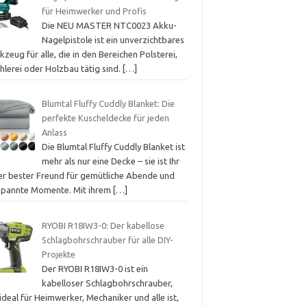
für Heimwerker und Profis
Die NEU MASTER NTC0023 Akku-
Nagelpistole ist ein unverzichtbares
zeug für alle, die in den Bereichen Polsterei,
hlerei oder Holzbau tätig sind.
[…]
Blumtal Fluffy Cuddly Blanket: Die
perfekte Kuscheldecke für jeden
Anlass
Die Blumtal Fluffy Cuddly Blanket ist
mehr als nur eine Decke – sie ist Ihr
er bester Freund für gemütliche Abende und
spannte Momente. Mit ihrem
[…]
RYOBI R18IW3-0: Der kabellose
Schlagbohrschrauber für alle DIY-
Projekte
Der RYOBI R18IW3-0 ist ein
kabelloser Schlagbohrschrauber,
ideal für Heimwerker, Mechaniker und alle ist,