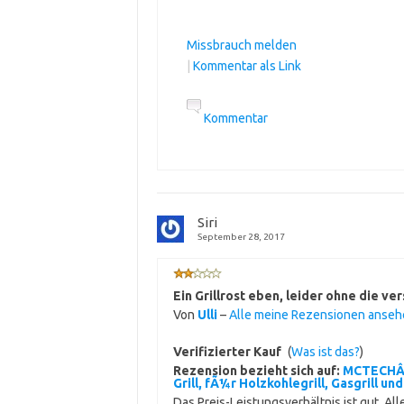
Missbrauch melden
|
Kommentar als Link
Kommentar
Siri
September 28, 2017
Ein Grillrost eben, leider ohne die v
Von
Ulli
–
Alle meine Rezensionen anseh
Verifizierter Kauf
(
Was ist das?
)
Rezension bezieht sich auf:
MCTECHÂ® 
Grill, fÃ¼r Holzkohlegrill, Gasgrill un
Das Preis-Leistungsverhältnis ist gut. Al