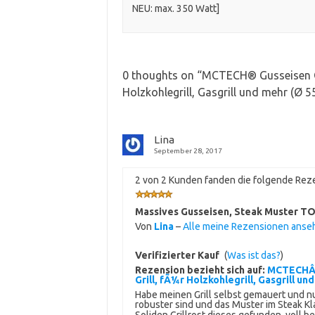
NEU: max. 350 Watt]
0 thoughts on “
MCTECH® Gusseisen Gril
Holzkohlegrill, Gasgrill und mehr (Ø 
Lina
September 28, 2017
2 von 2 Kunden fanden die folgende Reze
Massives Gusseisen, Steak Muster T
Von
Lina
–
Alle meine Rezensionen anse
Verifizierter Kauf
(
Was ist das?
)
Rezension bezieht sich auf:
MCTECHÂ® 
Grill, fÃ¼r Holzkohlegrill, Gasgrill un
Habe meinen Grill selbst gemauert und nut
robuster sind und das Muster im Steak K
Soliden Grillrost dieses gefunden, voll b