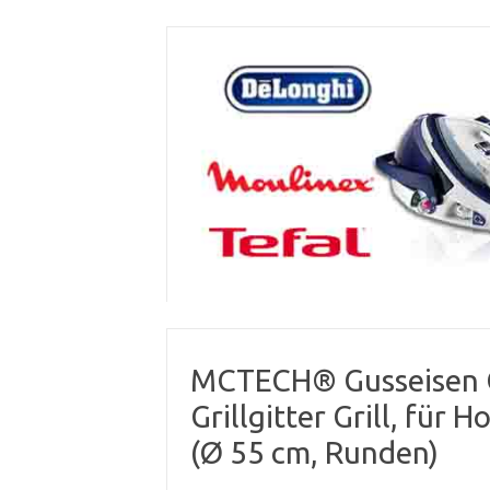
Skip
to
content
MCTECH® Gusseisen Gr
Grillgitter Grill, für 
(Ø 55 cm, Runden)