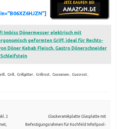
sin=”B06XZ6HJZN”]
i Imbiss Dönermesser elektrisch mit
ergonomisch geformten Griff, ideal für Rechts-
on Döner Kebab Fleisch, Gastro Dönerschneider
 Schleifstein
ill
,
Grill
,
Grillgitter
,
Grillrost
,
Gusseisen
,
Gussrost
,
l. 2
Glaskeramikplatte Glasplatte mit
net,
Befestigungsrahmen für Kochfeld Whirlpool-