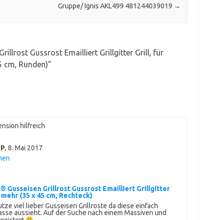
Gruppe/ Ignis AKL499 481244039019
→
lrost Gussrost Emailliert Grillgitter Grill, für
55 cm, Runden)
”
nsion hilfreich
OP
,
8. Mai 2017
hen
Gusseisen Grillrost Gussrost Emailliert Grillgitter
d mehr (35 x 45 cm, Rechteck)
ze viel lieber Gusseisen Grillroste da diese einfach
lasse aussieht. Auf der Suche nach einem Massiven und
egeistert