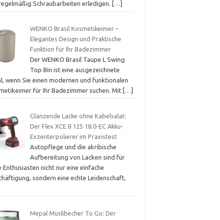
 regelmäßig Schraubarbeiten erledigen.
[…]
WENKO Brasil Kosmetikeimer –
Elegantes Design und Praktische
Funktion für Ihr Badezimmer
Der WENKO Brasil Taupe L Swing
Top Bin ist eine ausgezeichnete
l, wenn Sie einen modernen und funktionalen
metikeimer für Ihr Badezimmer suchen. Mit
[…]
Glänzende Lacke ohne Kabelsalat:
Der Flex XCE 8 125 18.0-EC Akku-
Exzenterpolierer im Praxistest
Autopflege und die akribische
Aufbereitung von Lacken sind für
e Enthusiasten nicht nur eine einfache
chäftigung, sondern eine echte Leidenschaft,
Mepal Müslibecher To Go: Der