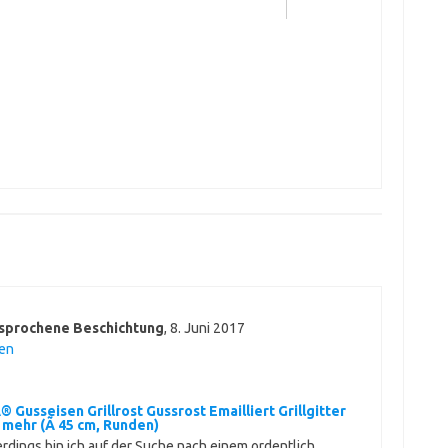
ersprochene Beschichtung
,
8. Juni 2017
en
Gusseisen Grillrost Gussrost Emailliert Grillgitter
d mehr (Ã 45 cm, Runden)
lerdings bin ich auf der Suche nach einem ordentlich