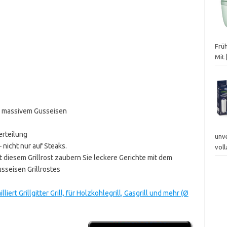
Frü
Mit
aus massivem Gusseisen
erteilung
unv
 nicht nur auf Steaks.
vol
t diesem Grillrost zaubern Sie leckere Gerichte mit dem
seisen Grillrostes
rt Grillgitter Grill, für Holzkohlegrill, Gasgrill und mehr (Ø