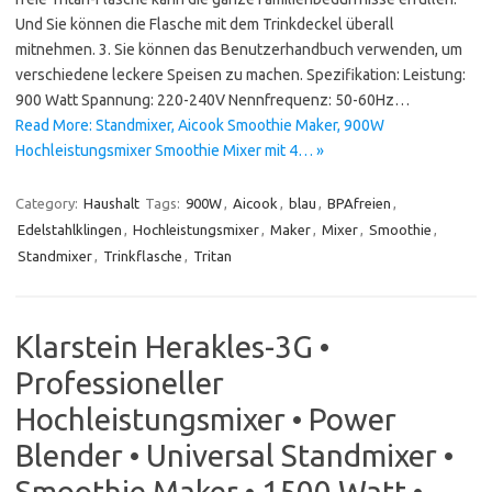
Und Sie können die Flasche mit dem Trinkdeckel überall
mitnehmen. 3. Sie können das Benutzerhandbuch verwenden, um
verschiedene leckere Speisen zu machen. Spezifikation: Leistung:
900 Watt Spannung: 220-240V Nennfrequenz: 50-60Hz…
Read More: Standmixer, Aicook Smoothie Maker, 900W
Hochleistungsmixer Smoothie Mixer mit 4… »
Category:
Haushalt
Tags:
900W
,
Aicook
,
blau
,
BPAfreien
,
Edelstahlklingen
,
Hochleistungsmixer
,
Maker
,
Mixer
,
Smoothie
,
Standmixer
,
Trinkflasche
,
Tritan
Klarstein Herakles-3G •
Professioneller
Hochleistungsmixer • Power
Blender • Universal Standmixer •
Smoothie Maker • 1500 Watt •