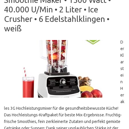
40.000 U/Min • 2 Liter • Ice
Crusher • 6 Edelstahlklingen •
weiß
D
er
Kl
ar
st
ei
n
H
er
ak
les 3G Hochleistungsmixer für die gesundheitsbewusste Küche!
Das Hochleistungs-Kraftpaket für beste Mix-Ergebnisse. Fruchtig-
frische Smoothies, fein zerkleinerte Zutaten und perfekt gemixte
Getränke oder Suppen: Dank seiner unglaublichen Stärke ist der