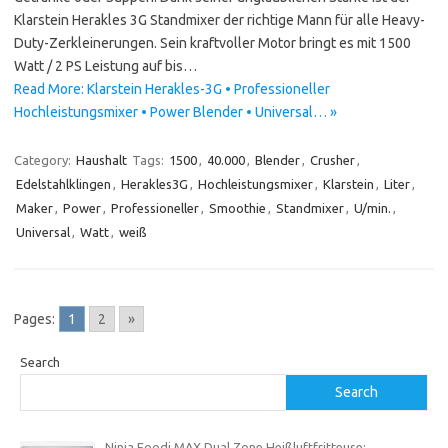
Klarstein Herakles 3G Standmixer der richtige Mann für alle Heavy-
Duty-Zerkleinerungen. Sein kraftvoller Motor bringt es mit 1500
Watt / 2 PS Leistung auf bis…
Read More: Klarstein Herakles-3G • Professioneller
Hochleistungsmixer • Power Blender • Universal… »
Category:
Haushalt
Tags:
1500
,
40.000
,
Blender
,
Crusher
,
Edelstahlklingen
,
Herakles3G
,
Hochleistungsmixer
,
Klarstein
,
Liter
,
Maker
,
Power
,
Professioneller
,
Smoothie
,
Standmixer
,
U/min.
,
Universal
,
Watt
,
weiß
Pages:
1
2
»
Search
Search
Ninja Foodi MAX Dual Zone Heißluftfritteuse: