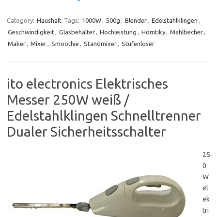
Category:
Haushalt
Tags:
1000W
,
500g
,
Blender
,
Edelstahlklingen
,
Geschwindigkeit
,
Glasbehälter
,
Hochleistung
,
Homtiky
,
Mahlbecher
,
Maker
,
Mixer
,
Smoothie
,
Standmixer
,
Stufenloser
ito electronics Elektrisches
Messer 250W weiß /
Edelstahlklingen Schnelltrenner
Dualer Sicherheitsschalter
25
0
W
el
ek
tri