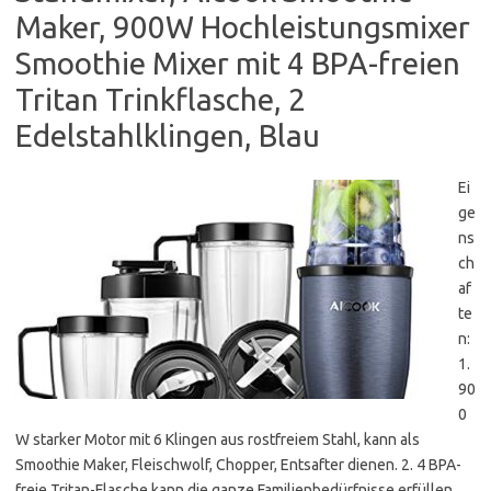
Maker, 900W Hochleistungsmixer
Smoothie Mixer mit 4 BPA-freien
Tritan Trinkflasche, 2
Edelstahlklingen, Blau
Ei
ge
ns
ch
af
te
n:
1.
90
0
W starker Motor mit 6 Klingen aus rostfreiem Stahl, kann als
Smoothie Maker, Fleischwolf, Chopper, Entsafter dienen. 2. 4 BPA-
freie Tritan-Flasche kann die ganze Familienbedürfnisse erfüllen.