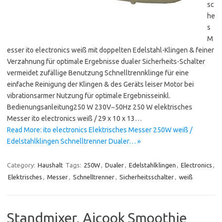
sc
he
s
M
esser ito electronics weiß mit doppelten Edelstahl-Klingen & feiner
Verzahnung für optimale Ergebnisse dualer Sicherheits-Schalter
vermeidet zufällige Benutzung Schnelltrennklinge für eine
einfache Reinigung der Klingen & des Geräts leiser Motor bei
vibrationsarmer Nutzung für optimale Ergebnisseinkl.
Bedienungsanleitung250 W 230V~50Hz 250 W elektrisches
Messer ito electronics weiß / 29 x 10 x 13…
Read More: ito electronics Elektrisches Messer 250W weiß /
Edelstahlklingen Schnelltrenner Dualer… »
Category:
Haushalt
Tags:
250W
,
Dualer
,
Edelstahlklingen
,
Electronics
,
Elektrisches
,
Messer
,
Schnelltrenner
,
Sicherheitsschalter
,
weiß
Standmixer, Aicook Smoothie