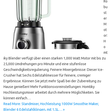
Ro
bu
st
er
M
ot
or:
H
o
mt
iky Blender verfügt über einen starken 1,000 Watt Motor mit bis zu
25,000 Umdrehungen pro Minute und eine stufenlose
Geschwindigkeitsregulierung. Feinere Mixergebnisse: Dieser Ice-
Crusher hat Sechs Edelstahlmesser für feinere, cremiger
Ergebnisse. Können Sie jetzt mehr Spaß bei der Zubereitung zu
Hause genießen! Mehr Funktionsvoreinstellungen: Homtiky
Hochleistungsmixer arbeitet durch mehrere Möglichkeiten. Sie
können einfach…
Read More: Standmixer, Hochleistung 1000W Smoothie Maker,
Blender 6 Edelstahlklingen, mit 1,5L… »