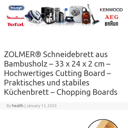
Skip
to
content
ZOLMER® Schneidebrett aus
Bambusholz – 33 x 24 x 2 cm –
Hochwertiges Cutting Board –
Praktisches und stabiles
Küchenbrett – Chopping Boards
By
health
|
January 15, 2020