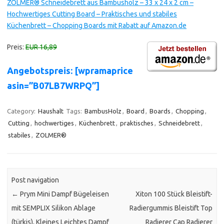
ZOLMER® Schneidebrett aus Bambusholz – 33 x 24 x 2 cm –
Hochwertiges Cutting Board – Praktisches und stabiles
Küchenbrett – Chopping Boards mit Rabatt auf Amazon.de
Preis:
EUR 16,89
Angebotspreis: [wpramaprice
asin=”B07LB7WRPQ”]
Category:
Haushalt
Tags:
BambusHolz
,
Board
,
Boards
,
Chopping
,
Cutting
,
hochwertiges
,
Küchenbrett
,
praktisches
,
Schneidebrett
,
stabiles
,
ZOLMER®
Post navigation
←
Prym Mini Dampf Bügeleisen
Xiton 100 Stück Bleistift-
mit SEMPLIX Silikon Ablage
Radiergummis Bleistift Top
(türkis), Kleines Leichtes Dampf
Radierer Cap Radierer