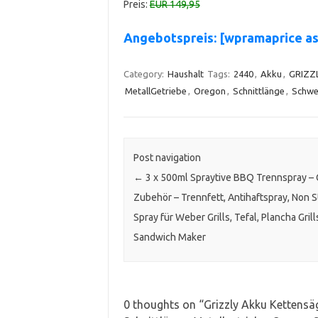
Preis:
EUR 149,95
Angebotspreis: [wpramaprice a
Category:
Haushalt
Tags:
2440
,
Akku
,
GRIZZ
MetallGetriebe
,
Oregon
,
Schnittlänge
,
Schwe
Post navigation
←
3 x 500ml Spraytive BBQ Trennspray – G
Zubehör – Trennfett, Antihaftspray, Non S
Spray für Weber Grills, Tefal, Plancha Grill
Sandwich Maker
0 thoughts on “
Grizzly Akku Kettensä