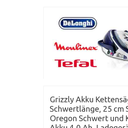
Skip
to
content
Grizzly Akku Kettens
Schwertlänge, 25 cm S
Oregon Schwert und Ke
Akku 4.0 Ah, Ladegerä