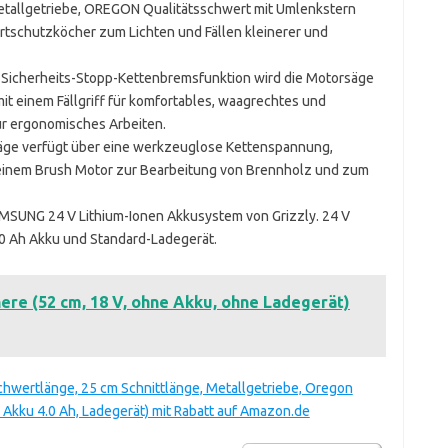
etallgetriebe, OREGON Qualitätsschwert mit Umlenkstern
rtschutzköcher zum Lichten und Fällen kleinerer und
 Sicherheits-Stopp-Kettenbremsfunktion wird die Motorsäge
t einem Fällgriff für komfortables, waagrechtes und
ür ergonomisches Arbeiten.
säge verfügt über eine werkzeuglose Kettenspannung,
einem Brush Motor zur Bearbeitung von Brennholz und zum
AMSUNG 24 V Lithium-Ionen Akkusystem von Grizzly. 24 V
4.0 Ah Akku und Standard-Ladegerät.
re (52 cm, 18 V, ohne Akku, ohne Ladegerät)
chwertlänge, 25 cm Schnittlänge, Metallgetriebe, Oregon
 Akku 4.0 Ah, Ladegerät) mit Rabatt auf Amazon.de