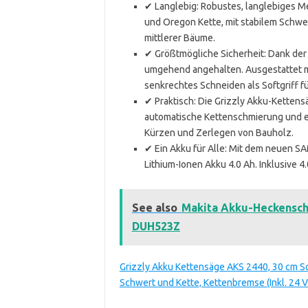
✔ Langlebig: Robustes, langlebiges M
und Oregon Kette, mit stabilem Schwe
mittlerer Bäume.
✔ Größtmögliche Sicherheit: Dank der
umgehend angehalten. Ausgestattet mi
senkrechtes Schneiden als Softgriff f
✔ Praktisch: Die Grizzly Akku-Ketten
automatische Kettenschmierung und 
Kürzen und Zerlegen von Bauholz.
✔ Ein Akku für Alle: Mit dem neuen S
Lithium-Ionen Akku 4.0 Ah. Inklusive 
See also
Makita Akku-Heckensche
DUH523Z
Grizzly Akku Kettensäge AKS 2440, 30 cm S
Schwert und Kette, Kettenbremse (Inkl. 24 V