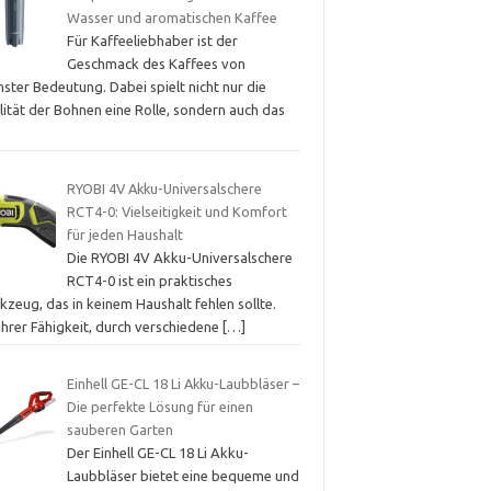
Wasser und aromatischen Kaffee
Für Kaffeeliebhaber ist der
Geschmack des Kaffees von
ster Bedeutung. Dabei spielt nicht nur die
lität der Bohnen eine Rolle, sondern auch das
RYOBI 4V Akku-Universalschere
RCT4-0: Vielseitigkeit und Komfort
für jeden Haushalt
Die RYOBI 4V Akku-Universalschere
RCT4-0 ist ein praktisches
zeug, das in keinem Haushalt fehlen sollte.
ihrer Fähigkeit, durch verschiedene
[…]
Einhell GE-CL 18 Li Akku-Laubbläser –
Die perfekte Lösung für einen
sauberen Garten
Der Einhell GE-CL 18 Li Akku-
Laubbläser bietet eine bequeme und