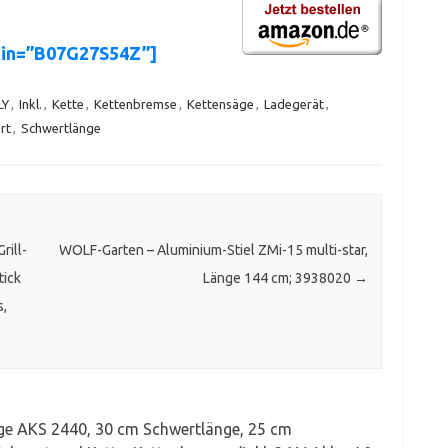
sin=”B07G27S54Z”]
LY
,
Inkl.
,
Kette
,
Kettenbremse
,
Kettensäge
,
Ladegerät
,
rt
,
Schwertlänge
rill-
WOLF-Garten – Aluminium-Stiel ZMi-15 multi-star,
tick
Länge 144 cm; 3938020
→
s,
ge AKS 2440, 30 cm Schwertlänge, 25 cm