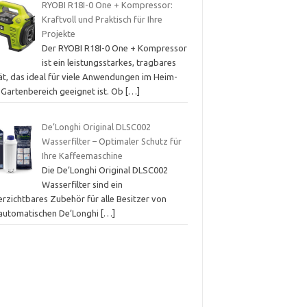
RYOBI R18I-0 One + Kompressor:
Kraftvoll und Praktisch für Ihre
Projekte
Der RYOBI R18I-0 One + Kompressor
ist ein leistungsstarkes, tragbares
ät, das ideal für viele Anwendungen im Heim-
 Gartenbereich geeignet ist. Ob
[…]
De’Longhi Original DLSC002
Wasserfilter – Optimaler Schutz für
Ihre Kaffeemaschine
Die De’Longhi Original DLSC002
Wasserfilter sind ein
erzichtbares Zubehör für alle Besitzer von
lautomatischen De’Longhi
[…]