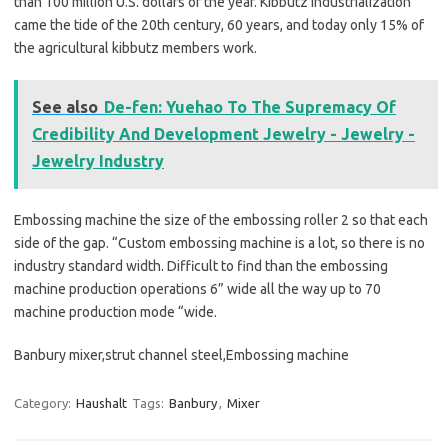
than 100 million U.S. dollars of the year. Kibbutz industrialization
came the tide of the 20th century, 60 years, and today only 15% of
the agricultural kibbutz members work.
See also
De-fen: Yuehao To The Supremacy Of
Credibility And Development Jewelry - Jewelry -
Jewelry Industry
Embossing machine the size of the embossing roller 2 so that each
side of the gap. “Custom embossing machine is a lot, so there is no
industry standard width. Difficult to find than the embossing
machine production operations 6” wide all the way up to 70
machine production mode “wide.
Banbury mixer,strut channel steel,Embossing machine
Category:
Haushalt
Tags:
Banbury
,
Mixer